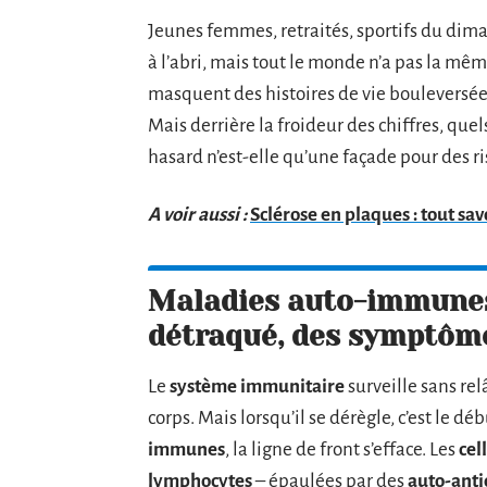
Jeunes femmes, retraités, sportifs du diman
à l’abri, mais tout le monde n’a pas la mêm
masquent des histoires de vie bouleversé
Mais derrière la froideur des chiffres, quel
hasard n’est-elle qu’une façade pour des ri
A voir aussi :
Sclérose en plaques : tout s
Maladies auto-immunes
détraqué, des symptôm
Le
système immunitaire
surveille sans re
corps. Mais lorsqu’il se dérègle, c’est le d
immunes
, la ligne de front s’efface. Les
cel
lymphocytes
– épaulées par des
auto-anti