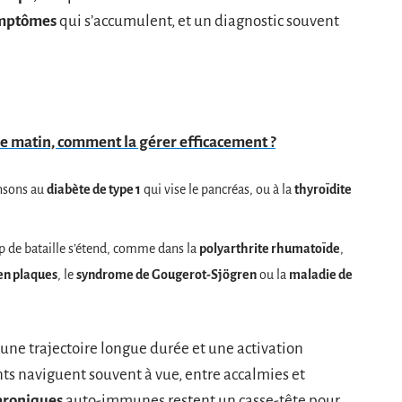
mptômes
qui s’accumulent, et un diagnostic souvent
e matin, comment la gérer efficacement ?
nsons au
diabète de type 1
qui vise le pancréas, ou à la
thyroïdite
p de bataille s’étend, comme dans la
polyarthrite rhumatoïde
,
en plaques
, le
syndrome de Gougerot-Sjögren
ou la
maladie de
une trajectoire longue durée et une activation
ents naviguent souvent à vue, entre accalmies et
hroniques
auto-immunes restent un casse-tête pour