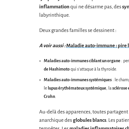
inflammation
qui ne désarme pas, des
sy
labyrinthique.
Deux grandes familles se dessinent :
A voir aussi :
Maladie auto-immune : pire l
Maladies auto-immunes ciblant un organe
: pe
de Hashimoto
qui s’attaque à la thyroïde.
Maladies auto-immunes systémiques
: le cham
le
lupus érythémateux systémique
, la
sclérose 
Crohn
.
Au-delà des apparences, toutes partagent 
anarchique des
globules blancs
. Les pati
tempêtes. Les
maladies inflammatoires c