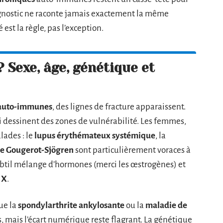
nostic ne raconte jamais exactement la même
é est la règle, pas l’exception.
 Sexe, âge, génétique et
 auto-immunes
, des lignes de fracture apparaissent.
ui dessinent des zones de vulnérabilité. Les femmes,
lades : le
lupus érythémateux systémique
, la
e Gougerot-Sjögren
sont particulièrement voraces à
subtil mélange d’hormones (merci les œstrogènes) et
 X
.
ue la
spondylarthrite ankylosante
ou la
maladie de
mais l’écart numérique reste flagrant. La génétique