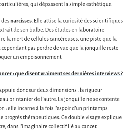
particulières, qui dépassent la simple esthétique.
e des
narcisses
. Elle attise la curiosité des scientifiques
xtrait de son bulbe. Des études en laboratoire
e la mort de cellules cancéreuses, une piste que la
t cependant pas perdre de vue que la jonquille reste
ovoquer un empoisonnement.
ncer : que disent vraiment ses dernières interviews ?
s’appuie donc sur deux dimensions : la rigueur
eau printanier de l’autre. La jonquille ne se contente
 : elle incarne à la fois l’espoir d’un printemps
de progrès thérapeutiques. Ce double visage explique
e, dans l’imaginaire collectif lié au cancer.