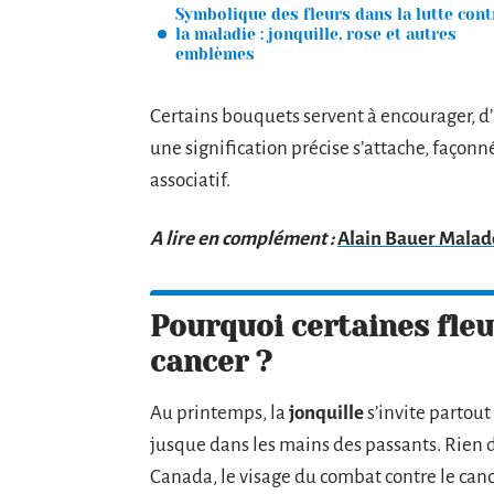
Symbolique des fleurs dans la lutte cont
la maladie : jonquille, rose et autres
emblèmes
Certains bouquets servent à encourager, d
une signification précise s’attache, façonné
associatif.
A lire en complément :
Alain Bauer Malade
Pourquoi certaines fleu
cancer ?
Au printemps, la
jonquille
s’invite partout 
jusque dans les mains des passants. Rien d
Canada, le visage du combat contre le cance